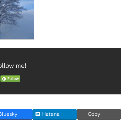
ollow me!
Bluesky
Hatena
Copy