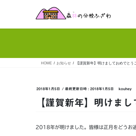
コ
ナ
ン
ビ
テ
ゲ
ン
ー
ツ
シ
へ
ョ
ス
ン
キ
に
ッ
移
HOME
お知らせ
【謹賀新年】明けましておめでとう
プ
動
2018年1月5日
/ 最終更新日時 :
2018年1月5日
kouhey
【謹賀新年】明けまし
2018年が明けました。皆様は正月をどうお