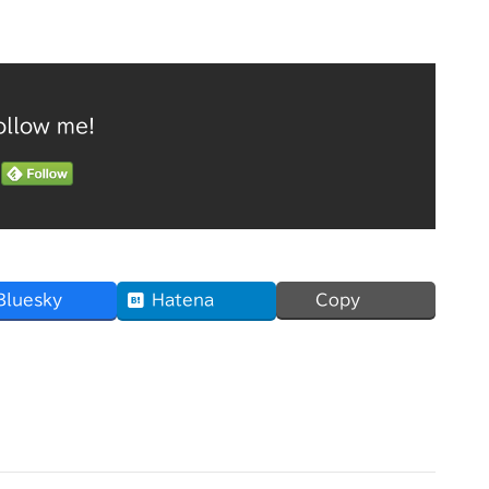
ollow me!
Bluesky
Hatena
Copy