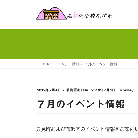
コ
ナ
ン
ビ
テ
ゲ
ン
ー
ツ
シ
へ
ョ
ス
ン
キ
に
ッ
移
HOME
イベント情報
７月のイベント情報
プ
動
2019年7月4日
/ 最終更新日時 :
2019年7月4日
kouhey
７月のイベント情報
只見町および布沢区のイベント情報をご案内