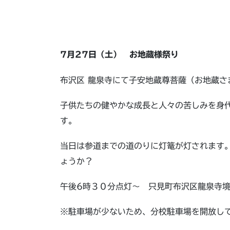
7月27日（土） お地蔵様祭り
布沢区 龍泉寺にて子安地蔵尊菩薩（お地蔵さ
子供たちの健やかな成長と人々の苦しみを身
す。
当日は参道までの道のりに灯篭が灯されます
ょうか？
午後6時３０分点灯～ 只見町布沢区龍泉寺
※駐車場が少ないため、分校駐車場を開放し