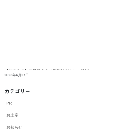
【イベント】せど森の宴2023開催します！
2023年10月5日
7月22日 夏祭りイベント開催決定！
2023年7月13日
【お知らせ】電気工事による休館（5/28～6/2）について
2023年5月27日
【お知らせ】田舎暮らしの副業体験ツアー募集！
2023年4月27日
カテゴリー
PR
お土産
お知らせ