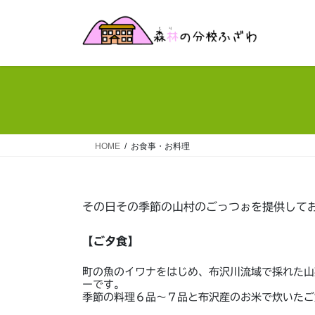
コ
ナ
ン
ビ
テ
ゲ
ン
ー
ツ
シ
へ
ョ
ス
ン
キ
に
ッ
移
HOME
お食事・お料理
プ
動
その日その季節の山村のごっつぉを提供して
【ご夕食】
町の魚のイワナをはじめ、布沢川流域で採れた山
ーです。
季節の料理６品～７品と布沢産のお米で炊いたご